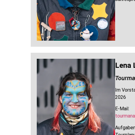
Lena 
Tourma
Im Vorsta
2026
E-Mail:
tourmana
Aufgaben
Tourplan