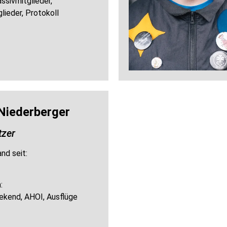
assivmitglieder,
lieder, Protokoll
Niederberger
tzer
nd seit:
:
kend, AHOI, Ausflüge