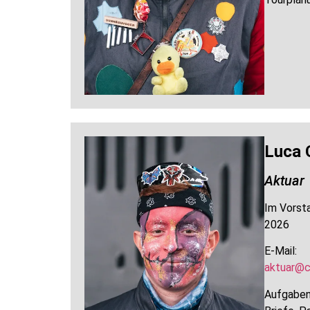
Luca 
Aktuar
Im Vorsta
2026
E-Mail:
aktuar@c
Aufgaben