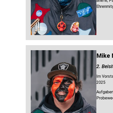
Briefe, P
Ehrenmitg
Mike 
2. Beisi
Im Vorsta
2025
Aufgaben
Probewee