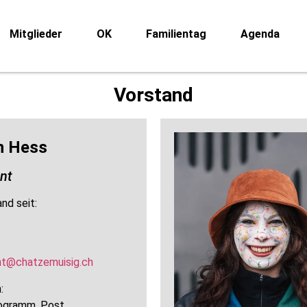
Mitglieder
OK
Familientag
Agenda
Vorstand
n Hess
nt
nd seit:
nt@chatzemuisig.ch
:
ogramm, Post