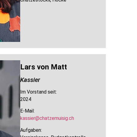
Lars von Matt
Kassier
Im Vorstand seit:
2024
E-Mail:
kassier@chatzemuisig.ch
Aufgaben: