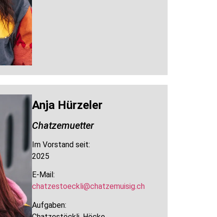
Anja Hürzeler
Chatzemuetter
Im Vorstand seit:
2025
E-Mail:
chatzestoeckli@chatzemuisig.ch
Aufgaben:
Chatzestöckli, Höcke