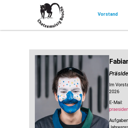
Vorstand
Fabia
Präside
Im Vorsta
2026
E-Mail:
praeside
Aufgaben
Jahrespr