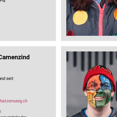
Camenzind
nd seit:
hatzemuisig.ch
: