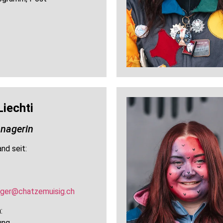
Liechti
nagerin
nd seit:
ger@chatzemuisig.ch
:
ung