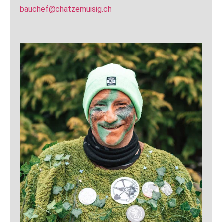
bauchef@chatzemuisig.ch