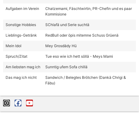
Aufgaben im Verein
Chatzemami, Fäschtwirtin, PR-Chefin und es paar
Kommisione
Sonstige Hobbies
SChlafä und Serie suchtä
Lieblings-Getränk
RedBull oder öpis mitemne Schuss Grüenä
Mein Idol
Mey Grosdädy Hü
Spruch/Zitat
Tue eso wie ich hett söllä - Meys Mami
Am liebsten mag ich
Sunntig ufem Sofa chillä
Das mag ich nicht
Sandwich / Belegtes Brötchen (Dankä Chrigi &
Fäbu)